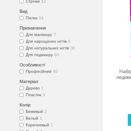
Стрічки
12
Вид
Пилка
64
Призначення
Для манікюру
7
Для нарощених нігтів
6
Для натуральних нігтів
30
Для педикюру
60
Особливості
Набір
Професійний
40
педикю
Матеріал
Дерево
1
Пластик
3
Колір
Бежевый
2
Белый
1
Коричневый
1