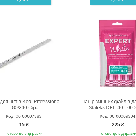
для нігтів Kodi Professional
Набір змінних файлів д
180/240 Сіра
Staleks DFE-40-100 
00-00007383
00-00009304
15 ₴
225 ₴
Готово до відправки
Готово до відправк