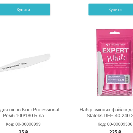
Купити
Купити
для нігтів Kodi Professional
Набір змінних файлів д
Ромб 100/180 Біла
Staleks DFE-40-240 
00-00006999
00-00009306
35 ₴
225 ₴