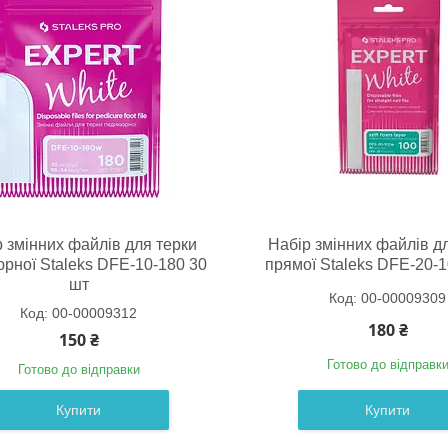
 змінних файлів для терки
Набір змінних файлів д
рної Staleks DFE-10-180 30
прямої Staleks DFE-20-1
шт
00-00009309
00-00009312
180 ₴
150 ₴
Готово до відправк
Готово до відправки
Купити
Купити