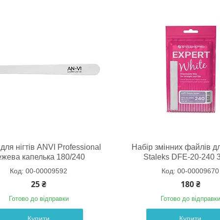
для нігтів ANVI Professional
Набір змінних файлів д
ежева капелька 180/240
Staleks DFE-20-240 
00-00009592
00-00009670
25 ₴
180 ₴
Готово до відправки
Готово до відправк
Купити
Купити