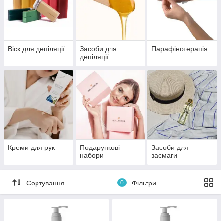
Віск для депіляції
Засоби для
Парафінотерапія
депіляції
Креми для рук
Подарункові
Засоби для
набори
засмаги
Сортування
0
Фільтри