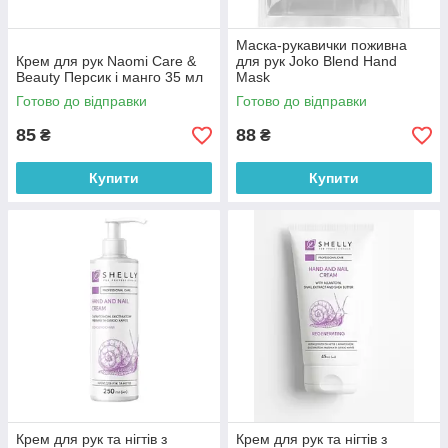
Маска-рукавички поживна
Крем для рук Naomi Care &
для рук Joko Blend Hand
Beauty Персик і манго 35 мл
Mask
Готово до відправки
Готово до відправки
85
88
₴
₴
Купити
Купити
Крем для рук та нігтів з
Крем для рук та нігтів з