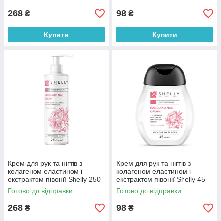
268
98
₴
₴
Купити
Купити
Крем для рук та нігтів з
Крем для рук та нігтів з
колагеном еластином і
колагеном еластином і
екстрактом півонії Shelly 250
екстрактом півонії Shelly 45
мл
мл
Готово до відправки
Готово до відправки
268
98
₴
₴