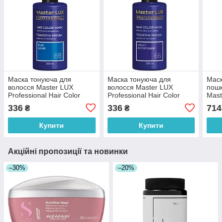
Маска тонуюча для
Маска тонуюча для
Маск
волосся Master LUX
волосся Master LUX
пошк
Professional Hair Color
Professional Hair Color
Mast
Mask №88 Blue 200 мл
Mask №66 Violet 200 мл
Repa
336
336
714
₴
₴
Купити
Купити
Акційні пропозиції та новинки
–30%
–20%