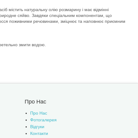
асіб містить натуральну олію розмарину і має відмінні
 природне сяйво. Завдяки спеціальним компонентам, що
волосся поживними речовинами, зміцнює та наповнює приємним
 ретельно змити водою.
Про Нас
Про Нас
Фотогалерея
Відгуки
Контакти