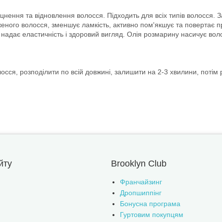
цнення та відновлення волосся. Підходить для всіх типів волосся. З
женого волосся, зменшує ламкість, активно пом'якшує та повертає
, надає еластичність і здоровий вигляд. Олія розмарину насичує 
лосся, розподілити по всій довжині, залишити на 2-3 хвилини, потім
йту
Brooklyn Club
Франчайзинг
Дропшиппінг
Бонусна програма
Гуртовим покупцям