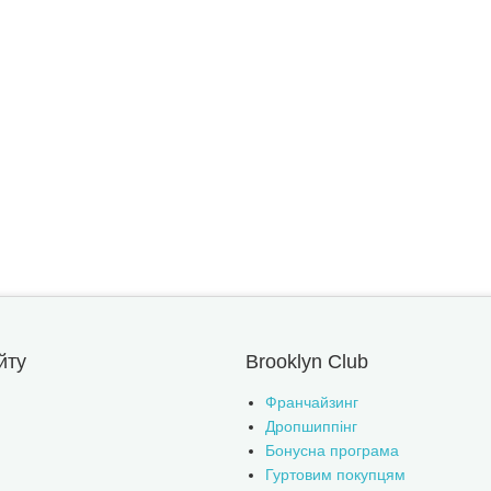
йту
Brooklyn Club
Франчайзинг
Дропшиппінг
Бонусна програма
Гуртовим покупцям