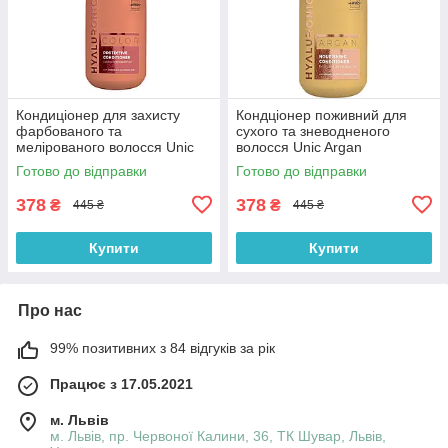
Кондиціонер для захисту
Кондціонер поживний для
фарбованого та
сухого та зневодненого
мелірованого волосся Unic
волосся Unic Argan
Color Hyaloronic 500 мл
Hyaluronic Conditioner 500 мл
Готово до відправки
Готово до відправки
378
378
₴
₴
445 ₴
445 ₴
Купити
Купити
Про нас
99% позитивних з 84 відгуків за рік
Працює з 17.05.2021
м. Львів
м. Львів, пр. Червоної Калини, 36, ТК Шувар, Львів,