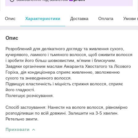
Опис
Характеристики
Доставка
Оплата
Умови 
Опис
Розроблений для делікатного догляду та живлення сухого,
кучерявого, ламкого і тьмяного волосся, щоб оживити волосся
і зробити його більш шовковистим, м'яким і блискучим.
Завдяки органічним маслам Амаранта Хвостатого та Лісового
Горіха, дія кондиціонера сприяє живленню, зволоженню
сухого та зневодненого волосся.
Підвищує еластичність і міцність стрижня волосся, сприяє
його гладкості.
Полегшує розчісування.
Спосіб застоування: Нанести на вологе волосся, рівномірно
розподіливши по всій довжині. Залишити на 3-5 хвилин.
Ретельно змити.
Приховати