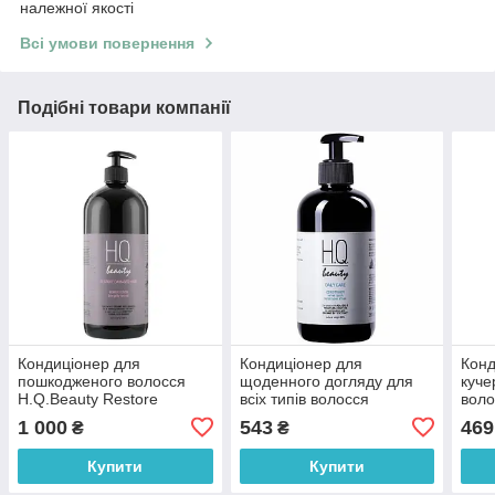
належної якості
Всі умови повернення
Подібні товари компанії
Кондиціонер для
Кондиціонер для
Конд
пошкодженого волосся
щоденного догляду для
куче
H.Q.Beauty Restore
всіх типів волосся
воло
Damaged Hair Conditioner
H.Q.Beauty Daily Care
Cond
1 000
543
469
₴
₴
950 мл
Conditioner 280 мл
Купити
Купити