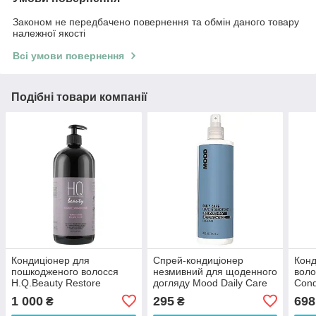
Законом не передбачено повернення та обмін даного товару
належної якості
Всі умови повернення
Подібні товари компанії
Кондиціонер для
Спрей-кондиціонер
Конд
пошкодженого волосся
незмивний для щоденного
воло
H.Q.Beauty Restore
догляду Mood Daily Care
Cond
Damaged Hair Conditioner
Leave-In Conditioner 200
1 000
295
698
₴
₴
950 мл
мл