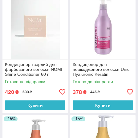
Кондиціонер твердий для
Кондиціонер для
фарбованого волосся NOMI
пошкодженого волосся Unic
Shine Conditioner 60 г
Hyaluronic Keratin
Regenerating Conditioner 500
Готово до відправки
Готово до відправки
мл
420
378
₴
₴
600 ₴
445 ₴
Купити
Купити
–15%
–15%