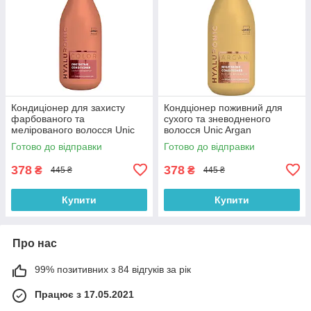
Кондиціонер для захисту
Кондціонер поживний для
фарбованого та
сухого та зневодненого
мелірованого волосся Unic
волосся Unic Argan
Color Hyaloronic 500 мл
Hyaluronic Conditioner 500 мл
Готово до відправки
Готово до відправки
378
378
₴
₴
445 ₴
445 ₴
Купити
Купити
Про нас
99% позитивних з 84 відгуків за рік
Працює з 17.05.2021