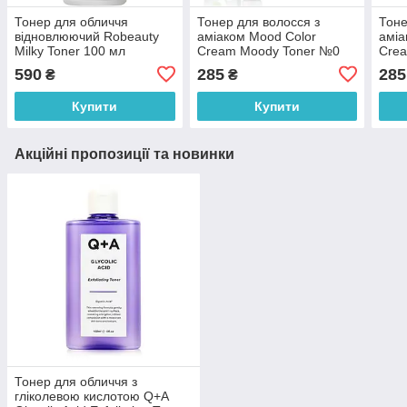
Тонер для обличчя
Тонер для волосся з
Тоне
відновлюючий Robeauty
аміаком Mood Color
аміа
Milky Toner 100 мл
Cream Moody Toner №0
Cre
White 100 мл
Grey
590
285
285
₴
₴
Купити
Купити
Акційні пропозиції та новинки
Тонер для обличчя з
гліколевою кислотою Q+A