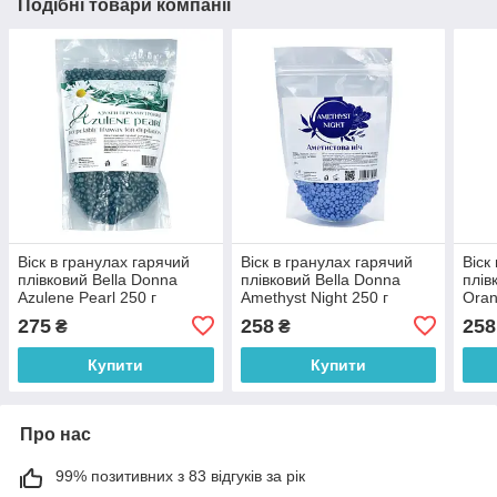
Подібні товари компанії
Віск в гранулах гарячий
Віск в гранулах гарячий
Віск
плівковий Bella Donna
плівковий Bella Donna
плів
Azulene Pearl 250 г
Amethyst Night 250 г
Oran
275
258
258
₴
₴
Купити
Купити
Про нас
99% позитивних з 83 відгуків за рік