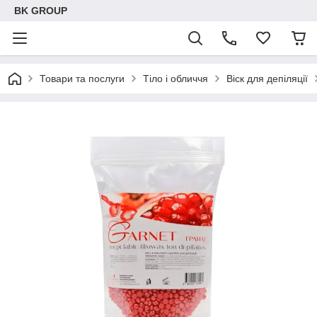
BK GROUP
Товари та послуги
Тіло і обличчя
Віск для депіляції