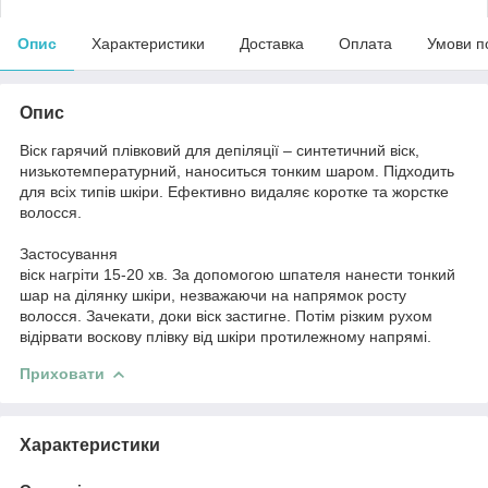
Опис
Характеристики
Доставка
Оплата
Умови п
Опис
Віск гарячий плівковий для депіляції – синтетичний віск,
низькотемпературний, наноситься тонким шаром. Підходить
для всіх типів шкіри. Ефективно видаляє коротке та жорстке
волосся.
Застосування
віск нагріти 15-20 хв. За допомогою шпателя нанести тонкий
шар на ділянку шкіри, незважаючи на напрямок росту
волосся. Зачекати, доки віск застигне. Потім різким рухом
відірвати воскову плівку від шкіри протилежному напрямі.
Приховати
Характеристики