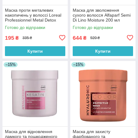
Маска проти металевих
Маска для зволоження
накопичень у волоссі Loreal
сухого волосся Alfaparf Semi
Professionnel Metal Detox
Di Lino Moisture 200 мл
Mask 75 мл
Готово до відправки
Готово до відправки
195
644
₴
₴
335 ₴
920 ₴
Купити
Купити
–15%
–15%
Маска для відновлення
Маска для захисту
ламкого та пошкодженого
фарбованого та