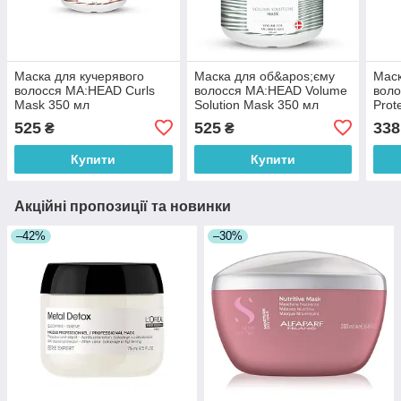
Маска для кучерявого
Маска для об&apos;єму
Маск
волосся MA:HEAD Curls
волосся MA:HEAD Volume
воло
Mask 350 мл
Solution Mask 350 мл
Prot
525
525
338
₴
₴
Купити
Купити
Акційні пропозиції та новинки
–42%
–30%