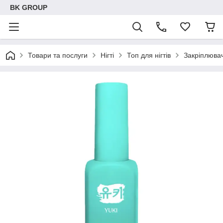
BK GROUP
Товари та послуги
Нігті
Топ для нігтів
Закріплювач