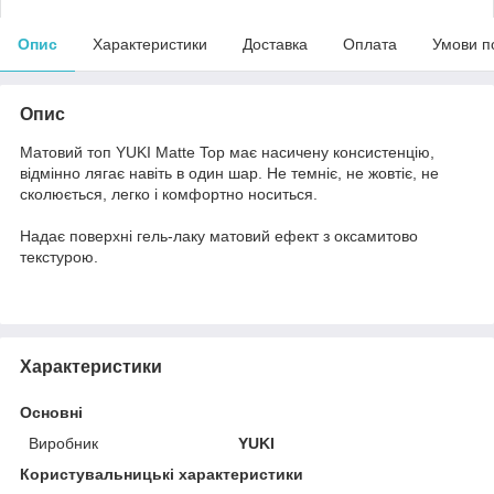
Опис
Характеристики
Доставка
Оплата
Умови п
Опис
Матовий топ YUKI Matte Top має насичену консистенцію,
відмінно лягає навіть в один шар. Не темніє, не жовтіє, не
сколюється, легко і комфортно носиться.
Надає поверхні гель-лаку матовий ефект з оксамитово
текстурою.
Характеристики
Основні
Виробник
YUKI
Користувальницькі характеристики