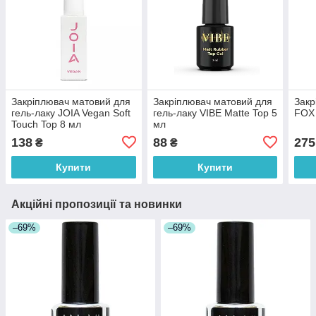
Закріплювач матовий для
Закріплювач матовий для
Закр
гель-лаку JOIA Vegan Soft
гель-лаку VIBE Matte Top 5
FOX 
Touch Top 8 мл
мл
138
88
275
₴
₴
Купити
Купити
Акційні пропозиції та новинки
–69%
–69%