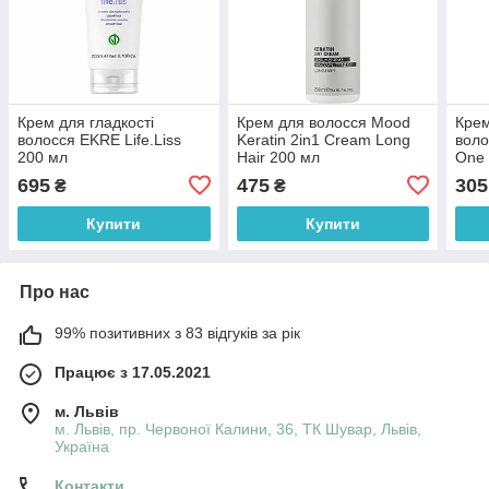
Крем для гладкості
Крем для волосся Mood
Крем
волосся EKRE Life.Liss
Keratin 2in1 Cream Long
воло
200 мл
Hair 200 мл
One
695
475
305
₴
₴
Купити
Купити
Про нас
99% позитивних з 83 відгуків за рік
Працює з 17.05.2021
м. Львів
м. Львів, пр. Червоної Калини, 36, ТК Шувар, Львів,
Україна
Контакти