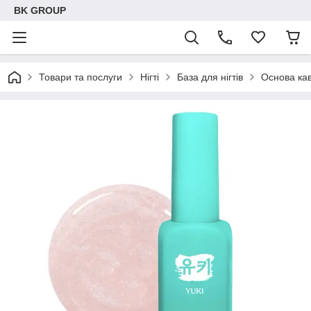
BK GROUP
Товари та послуги
Нігті
База для нігтів
Основа кав