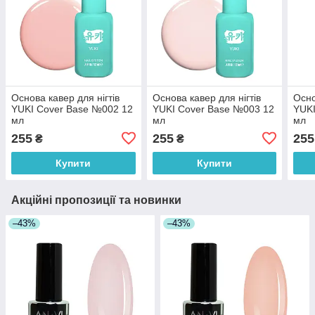
Основа кавер для нігтів
Основа кавер для нігтів
Осно
YUKI Cover Base №002 12
YUKI Cover Base №003 12
YUKI
мл
мл
мл
255
255
255
₴
₴
Купити
Купити
Акційні пропозиції та новинки
–43%
–43%