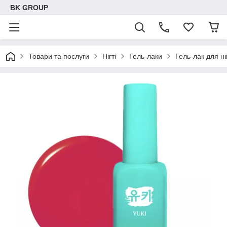
BK GROUP
Товари та послуги
Нігті
Гель-лаки
Гель-лак для н