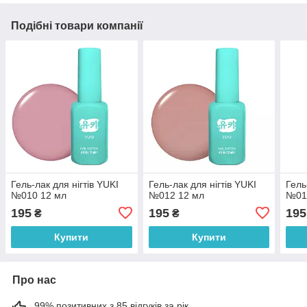
Подібні товари компанії
Гель-лак для нігтів YUKI
Гель-лак для нігтів YUKI
Гель
№010 12 мл
№012 12 мл
№01
195
195
195
₴
₴
Купити
Купити
Про нас
99% позитивних з 85 відгуків за рік