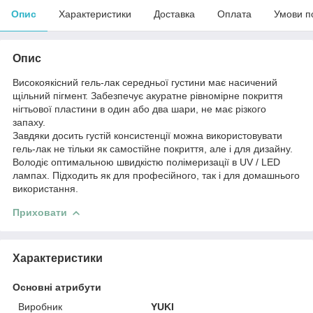
Опис
Характеристики
Доставка
Оплата
Умови п
Опис
Високоякісний гель-лак середньої густини має насичений
щільний пігмент. Забезпечує акуратне рівномірне покриття
нігтьової пластини в один або два шари, не має різкого
запаху.
Завдяки досить густій консистенції можна використовувати
гель-лак не тільки як самостійне покриття, але і для дизайну.
Володіє оптимальною швидкістю полімеризації в UV / LED
лампах. Підходить як для професійного, так і для домашнього
використання.
Приховати
Характеристики
Основні атрибути
Виробник
YUKI