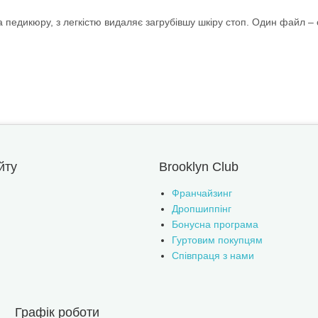
педикюру, з легкістю видаляє загрубівшу шкіру стоп. Один файл – 
йту
Brooklyn Club
Франчайзинг
Дропшиппінг
Бонусна програма
Гуртовим покупцям
Співпраця з нами
Графік роботи