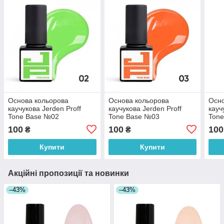
Основа кольорова
Основа кольорова
Осно
каучукова Jerden Proff
каучукова Jerden Proff
кауч
Tone Base №02
Tone Base №03
Ton
Салатовий неон 5 мл
Помаранчевий неон 5 мл
Горо
100
100
100
₴
₴
Купити
Купити
Акційні пропозиції та новинки
–43%
–43%