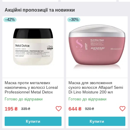
Акційні пропозиції та новинки
–42%
–30%
Маска проти металевих
Маска для зволоження
накопичень у волоссі Loreal
сухого волосся Alfaparf Semi
Professionnel Metal Detox
Di Lino Moisture 200 мл
Mask 75 мл
Готово до відправки
Готово до відправки
195
644
₴
₴
335 ₴
920 ₴
Купити
Купити