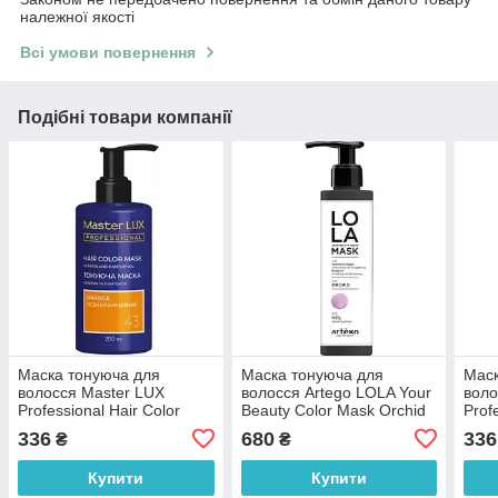
належної якості
Всі умови повернення
Подібні товари компанії
Маска тонуюча для
Маска тонуюча для
Маск
волосся Master LUX
волосся Artego LOLA Your
воло
Professional Hair Color
Beauty Color Mask Orchid
Prof
Mask №43 Orange 200 мл
200 мл
Mas
336
680
336
₴
₴
Купити
Купити