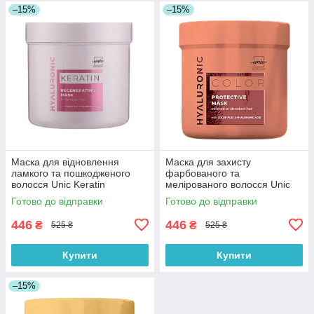
–15%
–15%
Маска для відновлення
Маска для захисту
ламкого та пошкодженого
фарбованого та
волосся Unic Keratin
мелірованого волосся Unic
Hyaluronic 500 мл
Color Hyaloronic 500 мл
Готово до відправки
Готово до відправки
446
446
₴
₴
525 ₴
525 ₴
Купити
Купити
–15%