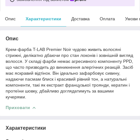
Опис
Характеристики
Доставка
Оплата
Умови 
Опис
Крем-фарба T-LAB Premier Noir чудово живить волосяні
стрижні, делікатно дбаючи про стан локонів і зовнішній вигляд
волосся. У складі фарби немає агресивного компоненту PPD,
що часто призводить до виникнення алергічних реакцій. Засіб
має яскравий відтінок. Він ідеально зафарбовує сивину,
надаючи пасмам блиск і красивий рівний тон, а натуральні
компоненти, такі як екстракт французької троянди, кератин і
протеїни шовку, дбайливо доглядатимуть за вашими
кучерями.
Приховати
Характеристики