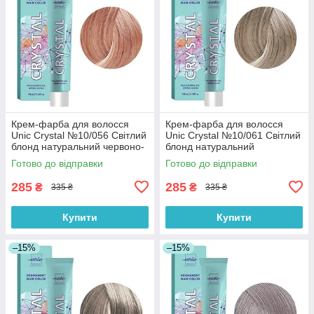
Крем-фарба для волосся
Крем-фарба для волосся
Unic Crystal №10/056 Світлий
Unic Crystal №10/061 Світлий
блонд натуральний червоно-
блонд натуральний
фіолетовий 100 мл
фіолетово-попелястий 100
Готово до відправки
Готово до відправки
мл
285
285
₴
₴
335 ₴
335 ₴
Купити
Купити
–15%
–15%