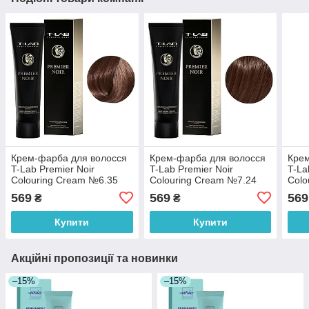
Крем-фарба для волосся
Крем-фарба для волосся
Крем
T-Lab Premier Noir
T-Lab Premier Noir
T-La
Colouring Cream №6.35
Colouring Cream №7.24
Colo
Dark Golden Mahogany
Iridescent Copper Blonde
Ligh
569
569
569
₴
₴
Blonde 100 мл
100 мл
Blon
Купити
Купити
Акційні пропозиції та новинки
–15%
–15%