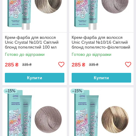
Крем-фарба для волосся
Крем-фарба для волосся
Unic Crystal №10/1 Світлий
Unic Crystal №10/16 Світлий
блонд попелястий 100 мл
блонд попелясто-фіолетовий
100 мл
Готово до відправки
Готово до відправки
285
285
₴
₴
335 ₴
335 ₴
Купити
Купити
–15%
–15%