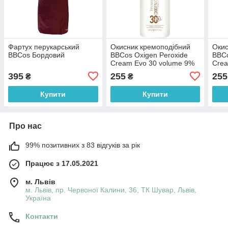
Фартух перукарський
Окисник кремоподібний
Окис
BBCos Бордовий
BBCos Oxigen Peroxide
BBCo
Cream Evo 30 volume 9%
Crea
150 мл
150 
395
255
255
₴
₴
Купити
Купити
Про нас
99% позитивних з 83 відгуків за рік
Працює з 17.05.2021
м. Львів
м. Львів, пр. Червоної Калини, 36, ТК Шувар, Львів,
Україна
Контакти