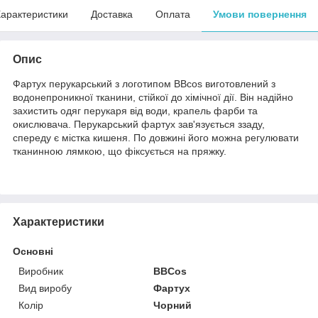
арактеристики
Доставка
Оплата
Умови повернення
Опис
Фартух перукарський з логотипом BBcos виготовлений з
водонепроникної тканини, стійкої до хімічної дії. Він надійно
захистить одяг перукаря від води, крапель фарби та
окислювача. Перукарський фартух зав'язується ззаду,
спереду є містка кишеня. По довжині його можна регулювати
тканинною лямкою, що фіксується на пряжку.
Характеристики
Основні
Виробник
BBCos
Вид виробу
Фартух
Колір
Чорний