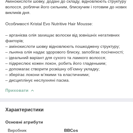
Амінокислоти шовку, додані до складу, відновлюють структуру
волосся, роблячи його сильним, блискучим і готовим до нових
викликів дня.
Особливості Kristal Evo Nutritive Hair Mousse:
– арганієва олія захищає волоски від зовнішніх негативних
факторів;
– амінокислоти шовку відновлюють пошкоджену структуру;
– льняна олія надає здорового блиску, запобігає посіченості;
– ідеальний варіант для сухого та ламкого волосся;
– підкреслює кожен локон, робить його гладеньким;
– допомагає створити розкішну об’ємну укладку;
– зберігає локони м’якими та еластичними;
– дисциплінує неслухняні пасма.
Приховати
Характеристики
Основні атрибути
Виробник
BBCos