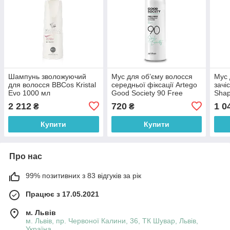
Шампунь зволожуючий
Мус для об’єму волосся
Мус 
для волосся BBCos Kristal
середньої фіксації Artego
зачі
Evo 1000 мл
Good Society 90 Free
Shap
Shape Modelling Mousse
2 212
720
1 0
₴
₴
250 мл
Купити
Купити
Про нас
99% позитивних з 83 відгуків за рік
Працює з 17.05.2021
м. Львів
м. Львів, пр. Червоної Калини, 36, ТК Шувар, Львів,
Україна