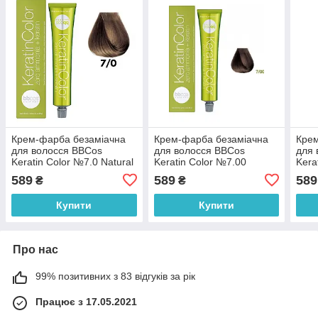
Крем-фарба безаміачна
Крем-фарба безаміачна
Крем
для волосся BBCos
для волосся BBCos
для 
Keratin Color №7.0 Natural
Keratin Color №7.00
Kera
Blonde 100 мл
Intense Natural Blonde 100
Natu
589
589
589
₴
₴
мл
Купити
Купити
Про нас
99% позитивних з 83 відгуків за рік
Працює з 17.05.2021