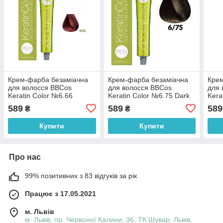
Крем-фарба безаміачна
Крем-фарба безаміачна
Крем
для волосся BBCos
для волосся BBCos
для 
Keratin Color №6.66
Keratin Color №6.75 Dark
Kera
Intense Dark Red Blond
Chocolate Blond 100 мл
Inte
589
589
589
₴
₴
100 мл
Купити
Купити
Про нас
99% позитивних з 83 відгуків за рік
Працює з 17.05.2021
м. Львів
м. Львів, пр. Червоної Калини, 36, ТК Шувар, Львів,