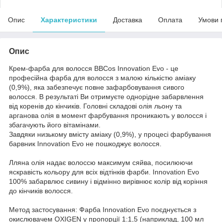
Опис
Характеристики
Доставка
Оплата
Умови 
Опис
Крем-фарба для волосся BBCos Innovation Evo - це
професійна фарба для волосся з малою кількістю аміаку
(0,9%), яка забезпечує повне зафарбовування сивого
волосся. В результаті Ви отримуєте однорідне забарвлення
від коренів до кінчиків. Головні складові олія льону та
арганова олія в момент фарбування проникають у волосся і
збагачують його вітамінами.
Завдяки низькому вмісту аміаку (0,9%), у процесі фарбування
барвник Innovation Evo не пошкоджує волосся.
Лляна олія надає волоссю максимум сяйва, посилюючи
яскравість кольору для всіх відтінків фарби. Innovation Evo
100% забарвлює сивину і відмінно вирівнює колір від коріння
до кінчиків волосся.
Метод застосування: Фарба Innovation Evo поєднується з
окислювачем OXIGEN у пропорції 1:1,5 (наприклад, 100 мл