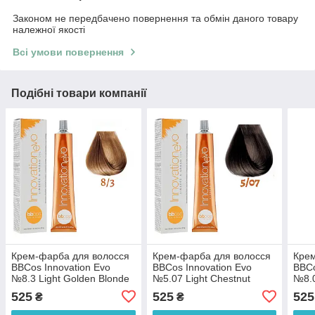
Законом не передбачено повернення та обмін даного товару
належної якості
Всі умови повернення
Подібні товари компанії
Крем-фарба для волосся
Крем-фарба для волосся
Крем
BBCos Innovation Evo
BBCos Innovation Evo
BBCo
№8.3 Light Golden Blonde
№5.07 Light Chestnut
№8.0
100 мл
Tobacco 100 мл
525
525
525
₴
₴