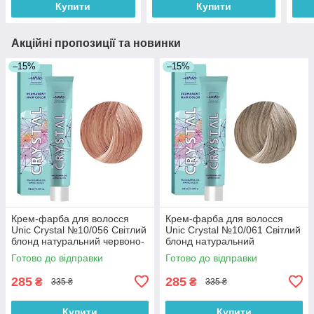
Купити
Купити
Акційні пропозиції та новинки
–15%
–15%
Крем-фарба для волосся
Крем-фарба для волосся
Unic Crystal №10/056 Світлий
Unic Crystal №10/061 Світлий
блонд натуральний червоно-
блонд натуральний
фіолетовий 100 мл
фіолетово-попелястий 100
Готово до відправки
Готово до відправки
мл
285
285
₴
₴
335 ₴
335 ₴
Купити
Купити