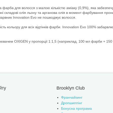
 фарба для волосся з малою кількістю аміаку (0,9%), яка забезпеч
вні складові олія льону та арганова олія в момент фарбування прон
барвник Innovation Evo не пошкоджує волосся.
 кольору для всіх відтінків фарби. Innovation Evo 100% забарвлює с
лювачем OXIGEN у пропорції 1:1,5 (наприклад, 100 мл фарби + 150
йту
Brooklyn Club
Франчайзинг
Дропшиппінг
Бонусна програма