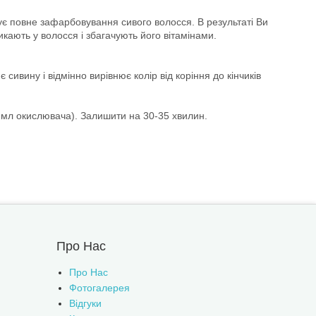
ує повне зафарбовування сивого волосся. В результаті Ви
икають у волосся і збагачують його вітамінами.
ивину і відмінно вирівнює колір від коріння до кінчиків
 мл окислювача). Залишити на 30-35 хвилин.
Про Нас
Про Нас
Фотогалерея
Відгуки