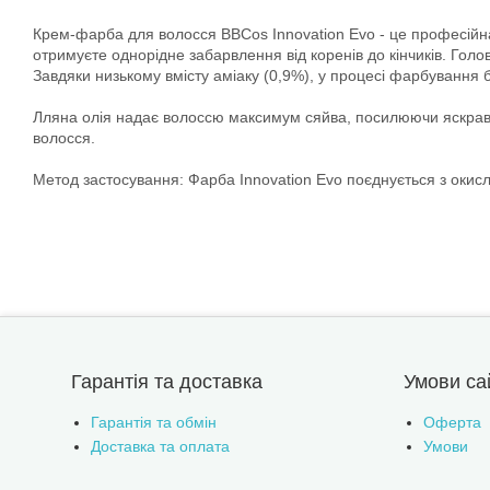
Крем-фарба для волосся BBCos Innovation Evo - це професійна
отримуєте однорідне забарвлення від коренів до кінчиків. Голо
Завдяки низькому вмісту аміаку (0,9%), у процесі фарбування 
Лляна олія надає волоссю максимум сяйва, посилюючи яскравість
волосся.
Метод застосування: Фарба Innovation Evo поєднується з окис
Гарантія та доставка
Умови са
Гарантія та обмін
Оферта
Доставка та оплата
Умови