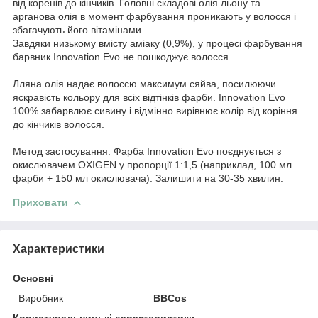
від коренів до кінчиків. Головні складові олія льону та
арганова олія в момент фарбування проникають у волосся і
збагачують його вітамінами.
Завдяки низькому вмісту аміаку (0,9%), у процесі фарбування
барвник Innovation Evo не пошкоджує волосся.
Лляна олія надає волоссю максимум сяйва, посилюючи
яскравість кольору для всіх відтінків фарби. Innovation Evo
100% забарвлює сивину і відмінно вирівнює колір від коріння
до кінчиків волосся.
Метод застосування: Фарба Innovation Evo поєднується з
окислювачем OXIGEN у пропорції 1:1,5 (наприклад, 100 мл
фарби + 150 мл окислювача). Залишити на 30-35 хвилин.
Приховати
Характеристики
Основні
Виробник
BBCos
Користувальницькі характеристики