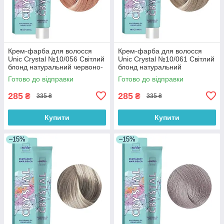
Крем-фарба для волосся
Крем-фарба для волосся
Unic Crystal №10/056 Світлий
Unic Crystal №10/061 Світлий
блонд натуральний червоно-
блонд натуральний
фіолетовий 100 мл
фіолетово-попелястий 100
Готово до відправки
Готово до відправки
мл
285
285
₴
₴
335 ₴
335 ₴
Купити
Купити
–15%
–15%