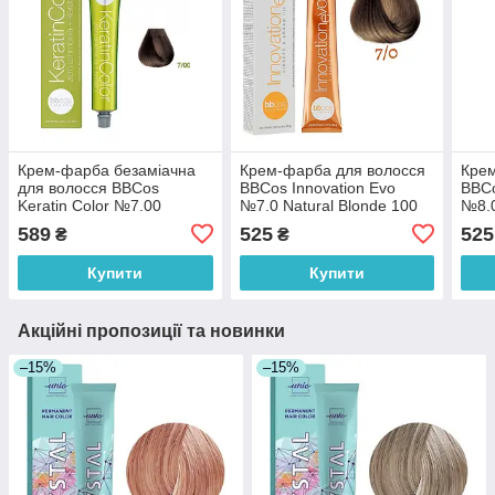
Крем-фарба безаміачна
Крем-фарба для волосся
Крем
для волосся BBCos
BBCos Innovation Evo
BBCo
Keratin Color №7.00
№7.0 Natural Blonde 100
№8.0
Intense Natural Blonde 100
мл
100 
589
525
525
₴
₴
мл
Купити
Купити
Акційні пропозиції та новинки
–15%
–15%