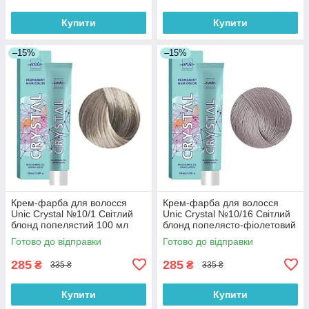
Купити
Купити
–15%
–15%
Крем-фарба для волосся
Крем-фарба для волосся
Unic Crystal №10/1 Світлий
Unic Crystal №10/16 Світлий
блонд попелястий 100 мл
блонд попелясто-фіолетовий
100 мл
Готово до відправки
Готово до відправки
285
285
₴
₴
335 ₴
335 ₴
Купити
Купити