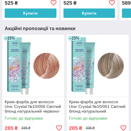
525
525
589
₴
₴
100 
Купити
Купити
Акційні пропозиції та новинки
–15%
–15%
Крем-фарба для волосся
Крем-фарба для волосся
Unic Crystal №10/056 Світлий
Unic Crystal №10/061 Світлий
блонд натуральний червоно-
блонд натуральний
фіолетовий 100 мл
фіолетово-попелястий 100
Готово до відправки
Готово до відправки
мл
285
285
₴
₴
335 ₴
335 ₴