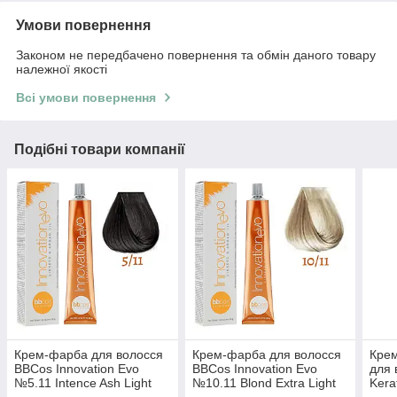
Умови повернення
Законом не передбачено повернення та обмін даного товару
належної якості
Всі умови повернення
Подібні товари компанії
Крем-фарба для волосся
Крем-фарба для волосся
Крем
BBCos Innovation Evo
BBCos Innovation Evo
для 
№5.11 Intence Ash Light
№10.11 Blond Extra Light
Kera
Chestnut 100 мл
Intense Ash 100 мл
Natu