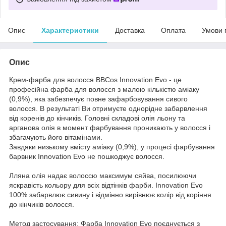
Опис
Характеристики
Доставка
Оплата
Умови 
Опис
Крем-фарба для волосся BBCos Innovation Evo - це
професійна фарба для волосся з малою кількістю аміаку
(0,9%), яка забезпечує повне зафарбовування сивого
волосся. В результаті Ви отримуєте однорідне забарвлення
від коренів до кінчиків. Головні складові олія льону та
арганова олія в момент фарбування проникають у волосся і
збагачують його вітамінами.
Завдяки низькому вмісту аміаку (0,9%), у процесі фарбування
барвник Innovation Evo не пошкоджує волосся.
Лляна олія надає волоссю максимум сяйва, посилюючи
яскравість кольору для всіх відтінків фарби. Innovation Evo
100% забарвлює сивину і відмінно вирівнює колір від коріння
до кінчиків волосся.
Метод застосування: Фарба Innovation Evo поєднується з