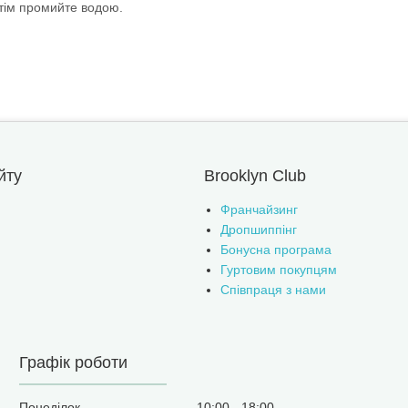
отім промийте водою.
йту
Brooklyn Club
Франчайзинг
Дропшиппінг
Бонусна програма
Гуртовим покупцям
Співпраця з нами
Графік роботи
Понеділок
10:00
18:00