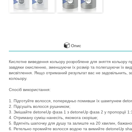
Опис
Кислотне виведення кольору розроблене для зняття кольору пр
завдяки окисленню, зменшуючи їх розмір та полегшуючи їх вид
висвітлення. Якщо отриманий результат вас не задовільнить, за
колоьору.
Спосіб використання:
1. Підготуйте волосся, попередньо помивши їх шампунем det
2. Підсушіть волосся рушником;
3. Змішайте detoneUp фаза 1 з detoneUp фаза 2 у пропорції 1:
4. Отриману суміш нанесіть, якомога скоріше;
5. Вдягніть шапочку для душу та залиште на 20 хвилин, бажан
6. Ретельно промийте волосся водою та вимийте detoneUp sh