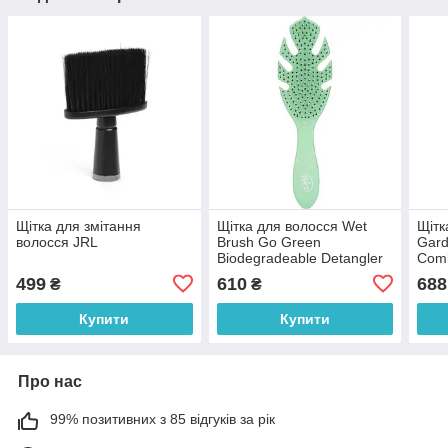
Щітка для змітання
Щітка для волосся Wet
Щітк
волосся JRL
Brush Go Green
Gard
Biodegradeable Detangler
Com
Green
499
610
688
₴
₴
Купити
Купити
Про нас
99% позитивних з 85 відгуків за рік