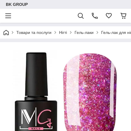
BK GROUP
Товари та послуги
Нігті
Гель-лаки
Гель-лак для н