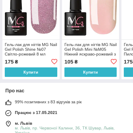
Гель-лак для нігтів MG Nail
Гель-лак для нігтів MG Nail
Гель
Gel Polish Shine №07
Gel Polish Mini №М05
Gel 
Світло-рожевий 8 мл
Ніжний яскраво-рожевий з
Пило
мікроблиском 5 мл
175
105
175
₴
₴
Купити
Купити
Про нас
99% позитивних з 83 відгуків за рік
Працює з 17.05.2021
м. Львів
м. Львів, пр. Червоної Калини, 36, ТК Шувар, Львів,
Україна