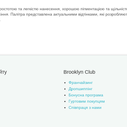
 простотою та легкістю нанесення, хорошою пігментацією та щільністю
ня. Палітра представлена актуальними відтінками, які розробляютьс
.
йту
Brooklyn Club
Франчайзинг
Дропшиппінг
Бонусна програма
Гуртовим покупцям
Співпраця з нами