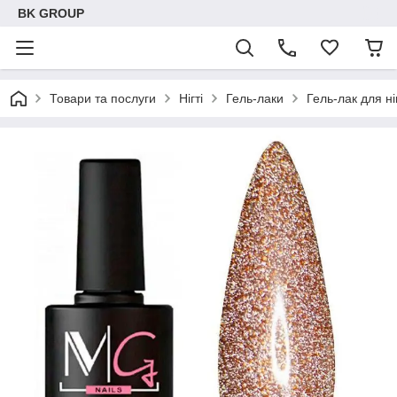
BK GROUP
Товари та послуги
Нігті
Гель-лаки
Гель-лак для н