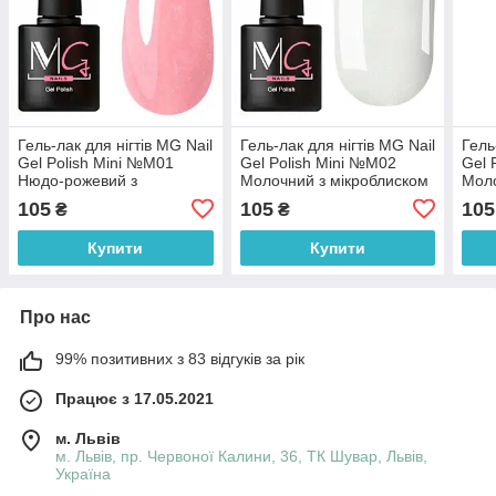
Гель-лак для нігтів MG Nail
Гель-лак для нігтів MG Nail
Гель
Gel Polish Mini №М01
Gel Polish Mini №М02
Gel 
Нюдо-рожевий з
Молочний з мікроблиском
Моло
мікроблиском 5 мл
5 мл
мікр
105
105
105
₴
₴
Купити
Купити
Про нас
99% позитивних з 83 відгуків за рік
Працює з 17.05.2021
м. Львів
м. Львів, пр. Червоної Калини, 36, ТК Шувар, Львів,
Україна