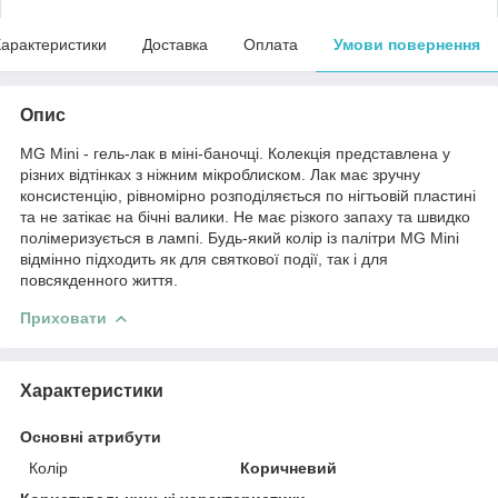
арактеристики
Доставка
Оплата
Умови повернення
Опис
MG Mini - гель-лак в міні-баночці. Колекція представлена у
різних відтінках з ніжним мікроблиском. Лак має зручну
консистенцію, рівномірно розподіляється по нігтьовій пластині
та не затікає на бічні валики. Не має різкого запаху та швидко
полімеризується в лампі. Будь-який колір із палітри MG Mini
відмінно підходить як для святкової події, так і для
повсякденного життя.
Приховати
Характеристики
Основні атрибути
Колір
Коричневий