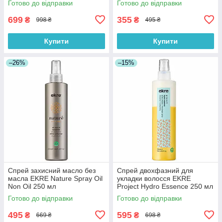
Готово до відправки
Готово до відправки
699
355
₴
₴
998 ₴
495 ₴
Купити
Купити
–26%
–15%
Спрей захисний масло без
Спрей двохфазний для
масла EKRE Nature Spray Oil
укладки волосся EKRE
Non Oil 250 мл
Project Hydro Essence 250 мл
Готово до відправки
Готово до відправки
495
595
₴
₴
669 ₴
698 ₴