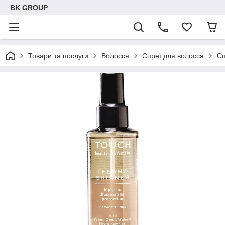
BK GROUP
Товари та послуги
Волосся
Спреї для волосся
Сп