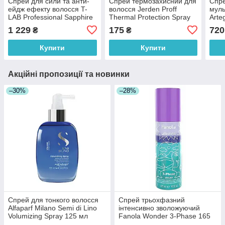
Спрей для сили та анти-
Спрей термозахисний для
Спре
ейдж ефекту волосся T-
волосся Jerden Proff
муль
LAB Professional Sapphire
Thermal Protection Spray
Arte
Energy Bio-Active Mist 150
250 мл
Bene
1 229
175
720
₴
₴
мл
150 
Купити
Купити
Акційні пропозиції та новинки
–30%
–28%
Спрей для тонкого волосся
Спрей трьохфазний
Alfaparf Milano Semi di Lino
інтенсивно зволожуючий
Volumizing Spray 125 мл
Fanola Wonder 3-Phase 165
мл