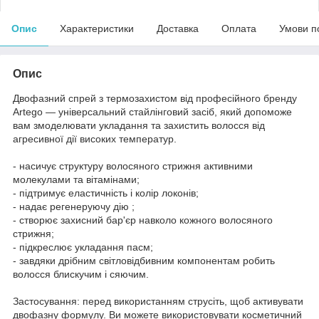
Опис
Характеристики
Доставка
Оплата
Умови п
Опис
Двофазний спрей з термозахистом від професійного бренду
Artego — універсальний стайлінговий засіб, який допоможе
вам змоделювати укладання та захистить волосся від
агресивної дії високих температур.
- насичує структуру волосяного стрижня активними
молекулами та вітамінами;
- підтримує еластичність і колір локонів;
- надає регенеруючу дію ;
- створює захисний бар'єр навколо кожного волосяного
стрижня;
- підкреслює укладання пасм;
- завдяки дрібним світловідбивним компонентам робить
волосся блискучим і сяючим.
Застосування: перед використанням струсіть, щоб активувати
двофазну формулу. Ви можете використовувати косметичний