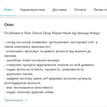
Опис
Характеристики
Доставка
Оплата
Умови п
Опис
Особливості Rain Dance Deep Repair Mask від бренда Artego:
- склад на основі оливкової, артишокової, касторової олії, а
також комплексу амінокислот;
- інтенсивно зволожує та живить волосся від коріння до
кінчиків;
- запобігає появі посічених кінчиків;
- стимулює процеси відновлення локонів по всій довжині;
- надає волоссю м'якість, пружність, шовковистість;
- ущільнює пасма;
- завдяки кислому рівню pH закриває волосяні кутикули,
розгладжуючи волосся;
- має теплозахисні властивості;
- надає локонам здорове сяйво.
Приховати