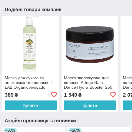
Подібні товари компанії
Маска для сухого та
Маска зволожуюча для
Маск
пошкодженого волосся T-
волосся Artego Rain
воло
LAB Organic Avocado
Dance Hydra Booster 250
Danc
Intense Repair Mask 250
мл
мл
389
1 540
2 0
₴
₴
мл
Купити
Купити
Акційні пропозиції та новинки
–30%
–20%