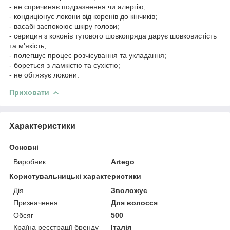
- не спричиняє подразнення чи алергію;
- кондиціонує локони від коренів до кінчиків;
- васабі заспокоює шкіру голови;
- серицин з коконів тутового шовкопряда дарує шовковистість
та м'якість;
- полегшує процес розчісування та укладання;
- бореться з ламкістю та сухістю;
- не обтяжує локони.
Приховати
Характеристики
Основні
Виробник
Artego
Користувальницькі характеристики
Дія
Зволожує
Призначення
Для волосся
Обсяг
500
Країна реєстрації бренду
Італія