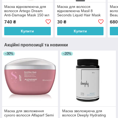
Маска відновлююча для
Маска для волосся
Маск
волосся Artego Dream
відновлююча Masil 8
воло
Anti-Damage Mask 150 мл
Seconds Liquid Hair Mask
Beau
8 мл
Cara
740
30
680
₴
₴
Купити
Купити
Акційні пропозиції та новинки
–30%
–20%
Маска для зволоження
Маска зволожуюча для
сухого волосся Alfaparf Semi
волосся Deeply Hydrating