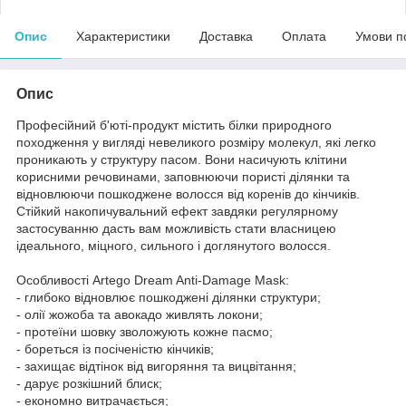
Опис
Характеристики
Доставка
Оплата
Умови п
Опис
Професійний б'юті-продукт містить білки природного
походження у вигляді невеликого розміру молекул, які легко
проникають у структуру пасом. Вони насичують клітини
корисними речовинами, заповнюючи пористі ділянки та
відновлюючи пошкоджене волосся від коренів до кінчиків.
Стійкий накопичувальний ефект завдяки регулярному
застосуванню дасть вам можливість стати власницею
ідеального, міцного, сильного і доглянутого волосся.
Особливості Artego Dream Anti-Damage Mask:
- глибоко відновлює пошкоджені ділянки структури;
- олії жожоба та авокадо живлять локони;
- протеїни шовку зволожують кожне пасмо;
- бореться із посіченістю кінчиків;
- захищає відтінок від вигоряння та вицвітання;
- дарує розкішний блиск;
- економно витрачається;