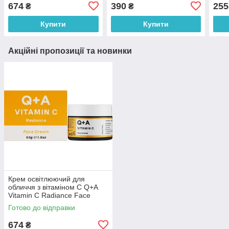
Defence Face Cream 50 г
Hyaluronic Acid 50 мл
Cre
674
390
255
₴
₴
Купити
Купити
Акційні пропозиції та новинки
Крем освітлюючий для
обличчя з вітаміном С Q+A
Vitamin C Radiance Face
Cream 50 г
Готово до відправки
674
₴