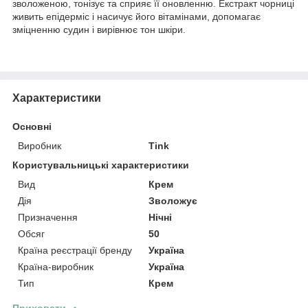
зволоженою, тонізує та сприяє її оновленню. Екстракт чорниці
живить епідерміс і насичує його вітамінами, допомагає
зміцненню судин і вирівнює тон шкіри.
Характеристики
Основні
Виробник
Tink
Користувальницькі характеристики
Вид
Крем
Дія
Зволожує
Призначення
Нічні
Обсяг
50
Країна реєстрації бренду
Україна
Країна-виробник
Україна
Тип
Крем
Приховати