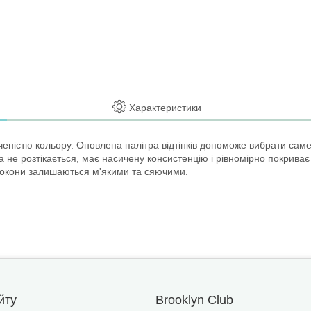
Характеристики
ченістю кольору. Оновлена палітра відтінків допоможе вибрати саме
е розтікається, має насичену консистенцію і рівномірно покриває 
окони залишаються м'якими та сяючими.
йту
Brooklyn Club