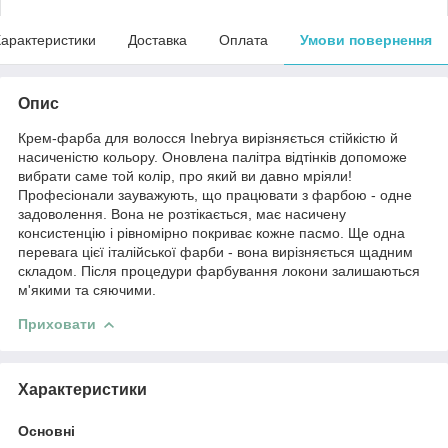
арактеристики
Доставка
Оплата
Умови повернення
Опис
Крем-фарба для волосся Inebrya вирізняється стійкістю й
насиченістю кольору. Оновлена палітра відтінків допоможе
вибрати саме той колір, про який ви давно мріяли!
Професіонали зауважують, що працювати з фарбою - одне
задоволення. Вона не розтікається, має насичену
консистенцію і рівномірно покриває кожне пасмо. Ще одна
перевага цієї італійської фарби - вона вирізняється щадним
складом. Після процедури фарбування локони залишаються
м'якими та сяючими.
Приховати
Характеристики
Основні