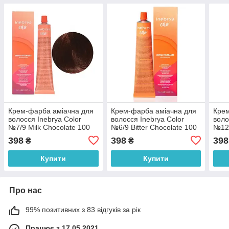
Крем-фарба аміачна для
Крем-фарба аміачна для
Крем
волосся Inebrya Сolor
волосся Inebrya Сolor
воло
№7/9 Milk Chocolate 100
№6/9 Bitter Chocolate 100
№12/
мл
мл
Blon
398
398
398
₴
₴
Купити
Купити
Про нас
99% позитивних з 83 відгуків за рік
Працює з 17.05.2021