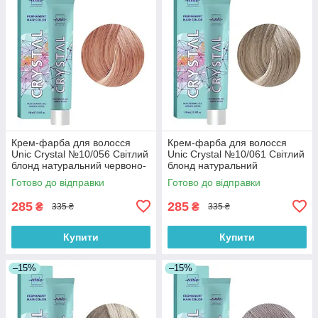
Крем-фарба для волосся
Крем-фарба для волосся
Unic Crystal №10/056 Світлий
Unic Crystal №10/061 Світлий
блонд натуральний червоно-
блонд натуральний
фіолетовий 100 мл
фіолетово-попелястий 100
Готово до відправки
Готово до відправки
мл
285
285
₴
₴
335 ₴
335 ₴
Купити
Купити
–15%
–15%