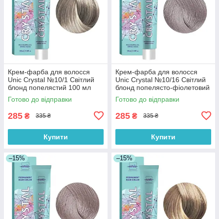
Крем-фарба для волосся
Крем-фарба для волосся
Unic Crystal №10/1 Світлий
Unic Crystal №10/16 Світлий
блонд попелястий 100 мл
блонд попелясто-фіолетовий
100 мл
Готово до відправки
Готово до відправки
285
285
₴
₴
335 ₴
335 ₴
Купити
Купити
–15%
–15%