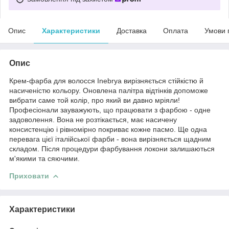
Опис
Характеристики
Доставка
Оплата
Умови 
Опис
Крем-фарба для волосся Inebrya вирізняється стійкістю й
насиченістю кольору. Оновлена палітра відтінків допоможе
вибрати саме той колір, про який ви давно мріяли!
Професіонали зауважують, що працювати з фарбою - одне
задоволення. Вона не розтікається, має насичену
консистенцію і рівномірно покриває кожне пасмо. Ще одна
перевага цієї італійської фарби - вона вирізняється щадним
складом. Після процедури фарбування локони залишаються
м'якими та сяючими.
Приховати
Характеристики