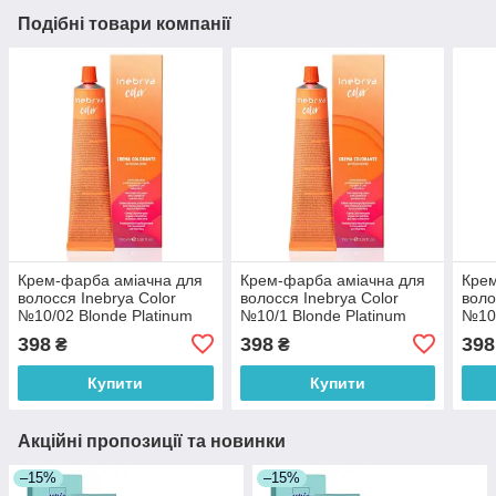
Подібні товари компанії
Крем-фарба аміачна для
Крем-фарба аміачна для
Крем
волосся Inebrya Сolor
волосся Inebrya Сolor
воло
№10/02 Blonde Platinum
№10/1 Blonde Platinum
№10/
Light Violet Pastel 100 мл
Light Ash 100 мл
Ligh
398
398
398
₴
₴
Купити
Купити
Акційні пропозиції та новинки
–15%
–15%