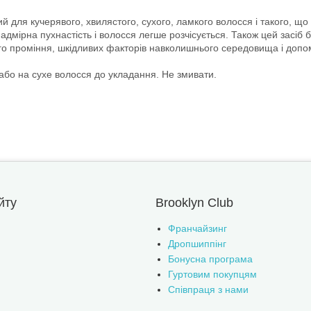
для кучерявого, хвилястого, сухого, ламкого волосся і такого, що в
мірна пухнастість і волосся легше розчісується. Також цей засіб б
ого проміння, шкідливих факторів навколишнього середовища і допо
або на сухе волосся до укладання. Не змивати.
йту
Brooklyn Club
Франчайзинг
Дропшиппінг
Бонусна програма
Гуртовим покупцям
Співпраця з нами