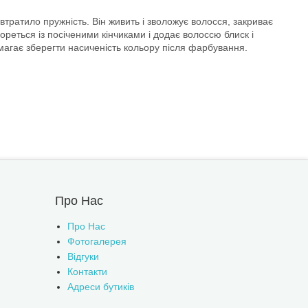
тратило пружність. Він живить і зволожує волосся, закриває
ореться із посіченими кінчиками і додає волоссю блиск і
магає зберегти насиченість кольору після фарбування.
Про Нас
Про Нас
Фотогалерея
Відгуки
Контакти
Адреси бутиків