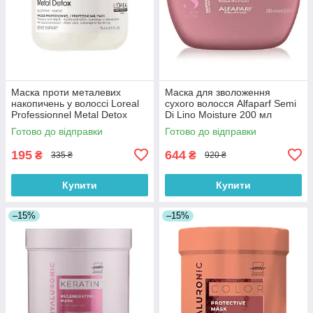
Маска проти металевих
Маска для зволоження
накопичень у волоссі Loreal
сухого волосся Alfaparf Semi
Professionnel Metal Detox
Di Lino Moisture 200 мл
Mask 75 мл
Готово до відправки
Готово до відправки
195
644
₴
₴
335 ₴
920 ₴
Купити
Купити
–15%
–15%