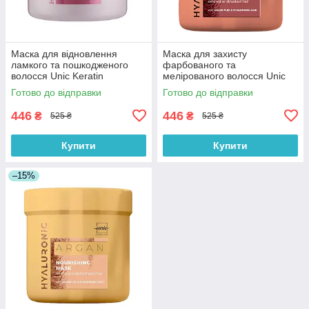
Маска для відновлення
Маска для захисту
ламкого та пошкодженого
фарбованого та
волосся Unic Keratin
мелірованого волосся Unic
Hyaluronic 500 мл
Color Hyaloronic 500 мл
Готово до відправки
Готово до відправки
446
446
₴
₴
525 ₴
525 ₴
Купити
Купити
–15%