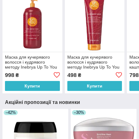
Маска для кучерявого
Маска для кучерявого
Маск
волосся і кудрявого
волосся і кудрявого
воло
методу Inebrya Up To You
методу Inebrya Up To You
кашт
Сurl Boost Mask 1000 мл
Сurl Boost Mask 250 мл
Colo
998
498
798
₴
₴
100
Купити
Купити
Акційні пропозиції та новинки
–42%
–30%