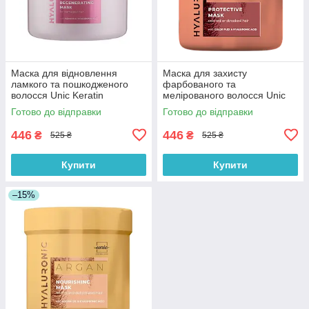
Маска для відновлення
Маска для захисту
ламкого та пошкодженого
фарбованого та
волосся Unic Keratin
мелірованого волосся Unic
Hyaluronic 500 мл
Color Hyaloronic 500 мл
Готово до відправки
Готово до відправки
446
446
₴
₴
525 ₴
525 ₴
Купити
Купити
–15%