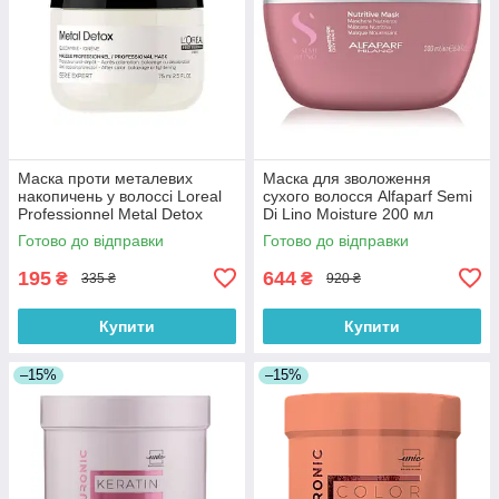
Маска проти металевих
Маска для зволоження
накопичень у волоссі Loreal
сухого волосся Alfaparf Semi
Professionnel Metal Detox
Di Lino Moisture 200 мл
Mask 75 мл
Готово до відправки
Готово до відправки
195
644
₴
₴
335 ₴
920 ₴
Купити
Купити
–15%
–15%