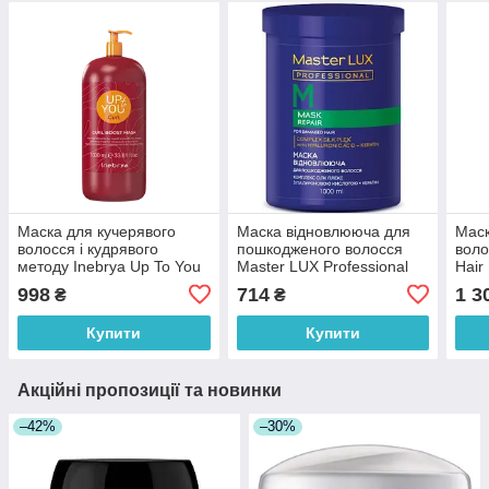
Маска для кучерявого
Маска відновлююча для
Маск
волосся і кудрявого
пошкодженого волосся
воло
методу Inebrya Up To You
Master LUX Professional
Hair
Сurl Boost Mask 1000 мл
Repair Mask 1000 мл
998
714
1 3
₴
₴
Купити
Купити
Акційні пропозиції та новинки
–42%
–30%