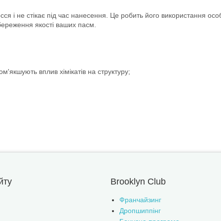
осся і не стікає під час нанесення. Це робить його використання о
береження якості ваших пасм.
м'якшують вплив хімікатів на структуру;
йту
Brooklyn Club
Франчайзинг
Дропшиппінг