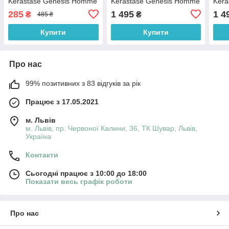
Kerastase Genesis Homme
Kerastase Genesis Homme
Kera
Bain de Force Quotidien 80
Bain de Force Quotidien
Bain
285
1 495
1 4
₴
₴
485 ₴
мл
250 мл
Epai
Купити
Купити
Про нас
99% позитивних з 83 відгуків за рік
Працює з 17.05.2021
м. Львів
м. Львів, пр. Червоної Калини, 36, ТК Шувар, Львів,
Україна
Контакти
Сьогодні працює з 10:00 до 18:00
Показати весь графік роботи
Про нас