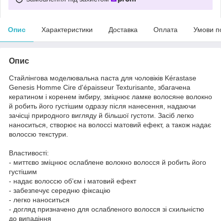
Опис
Характеристики
Доставка
Оплата
Умови п
Опис
Стайлінгова моделювальна паста для чоловіків Kérastase
Genesis Homme Cire d'épaisseur Texturisante, збагачена
кератином і коренем імбиру, зміцнює ламке волосяне волокно
й робить його густішим одразу після нанесення, надаючи
зачісці природного вигляду й більшої густоти. Засіб легко
наноситься, створює на волоссі матовий ефект, а також надає
волоссю текстури.
Властивості:
- миттєво зміцнює ослаблене волокно волосся й робить його
густішим
- надає волоссю об’єм і матовий ефект
- забезпечує середню фіксацію
- легко наноситься
- догляд призначено для ослабленого волосся зі схильністю
до випадіння