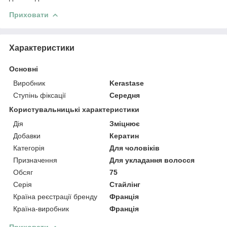
Приховати
Характеристики
Основні
Виробник
Kerastase
Ступінь фіксації
Середня
Користувальницькі характеристики
Дія
Зміцнює
Добавки
Кератин
Категорія
Для чоловіків
Призначення
Для укладання волосся
Обсяг
75
Серія
Стайлінг
Країна реєстрації бренду
Франція
Країна-виробник
Франція
Приховати