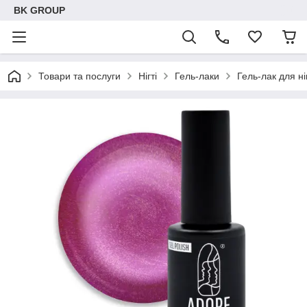
BK GROUP
Товари та послуги
Нігті
Гель-лаки
Гель-лак для н