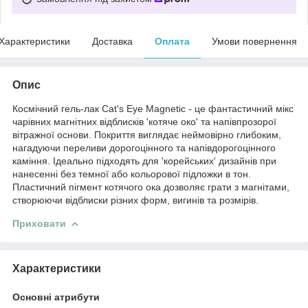
Характеристики
Доставка
Оплата
Умови повернення
Опис
Космічний гель-лак Cat's Eye Magnetic - це фантастичний мікс
чарівних магнітних відблисків 'котяче око' та напівпрозорої
вітражної основи. Покриття виглядає неймовірно глибоким,
нагадуючи переливи дорогоцінного та напівдорогоцінного
каміння. Ідеально підходять для 'корейських' дизайнів при
нанесенні без темної або кольорової підложки в тон.
Пластичний пігмент котячого ока дозволяє грати з магнітами,
створюючи відблиски різних форм, вигинів та розмірів.
Приховати
Характеристики
Основні атрибути