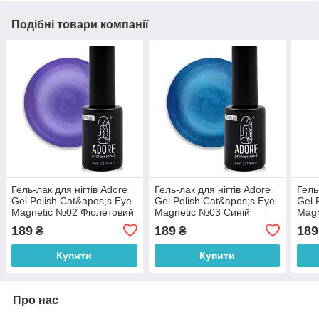
Подібні товари компанії
Гель-лак для нігтів Adore
Гель-лак для нігтів Adore
Гель
Gel Polish Cat&apos;s Eye
Gel Polish Cat&apos;s Eye
Gel 
Magnetic №02 Фіолетовий
Magnetic №03 Cиній
Magn
аметист 8 мл
азурит 8 мл
золо
189
189
189
₴
₴
Купити
Купити
Про нас