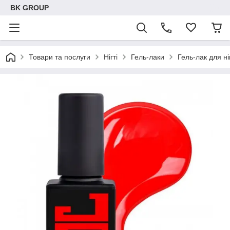
BK GROUP
Товари та послуги
Нігті
Гель-лаки
Гель-лак для ні