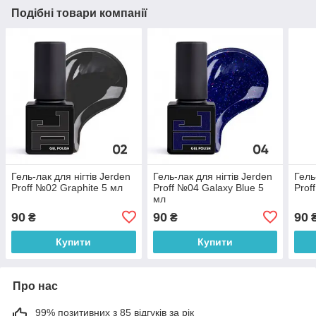
Подібні товари компанії
Гель-лак для нігтів Jerden
Гель-лак для нігтів Jerden
Гель
Proff №02 Graphite 5 мл
Proff №04 Galaxy Blue 5
Prof
мл
90
90
90
₴
₴
Купити
Купити
Про нас
99% позитивних з 85 відгуків за рік