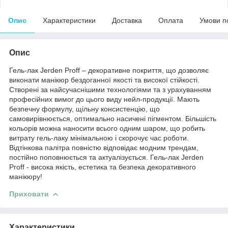
Опис
Характеристики
Доставка
Оплата
Умови п
Опис
Гель-лак Jerden Proff – декоративне покриття, що дозволяє
виконати манікюр бездоганної якості та високої стійкості.
Створені за найсучаснішими технологіями та з урахуванням
професійних вимог до цього виду нейл-продукції. Мають
безпечну формулу, щільну консистенцію, що
самовирівнюється, оптимально насичені пігментом. Більшість
кольорів можна наносити всього одним шаром, що робить
витрату гель-лаку мінімальною і скорочує час роботи.
Відтінкова палітра повністю відповідає модним трендам,
постійно поповнюється та актуалізується. Гель-лак Jerden
Proff - висока якість, естетика та безпека декоративного
манікюру!
Приховати
Характеристики