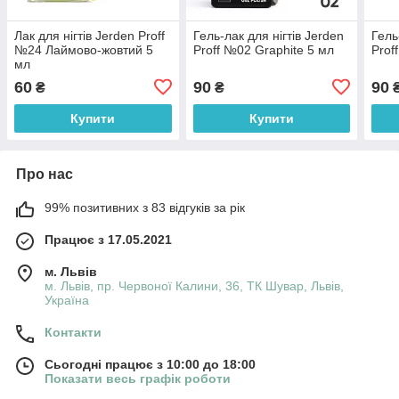
Лак для нігтів Jerden Proff
Гель-лак для нігтів Jerden
Гель
№24 Лаймово-жовтий 5
Proff №02 Graphite 5 мл
Prof
мл
60
90
90
₴
₴
Купити
Купити
Про нас
99% позитивних з 83 відгуків за рік
Працює з 17.05.2021
м. Львів
м. Львів, пр. Червоної Калини, 36, ТК Шувар, Львів,
Україна
Контакти
Сьогодні працює з 10:00 до 18:00
Показати весь графік роботи