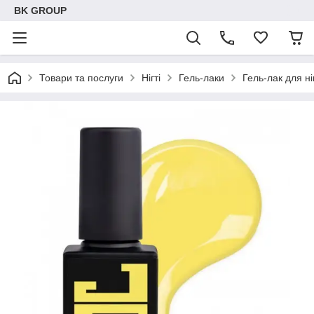
BK GROUP
Товари та послуги
Нігті
Гель-лаки
Гель-лак для ні