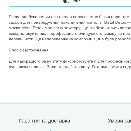
Опис
Після фарбування чи освітлення волосся стає більш пористим 
засоби для попередження накопичення металів. Metal Detox — 
маска Metal Detox має легку текстуру, що глибоко живить воло
використовуйте після професійного очищуючого шампуню проти 
деревні ноти. Ця неперевершена композиція, що була розробл
Спосіб застосування
Для найкращого результату використовуйте після професійног
рушником волосся. Залиште на 1 хвилину. Ретельно змити водо
Гарантія та доставка
Умови са