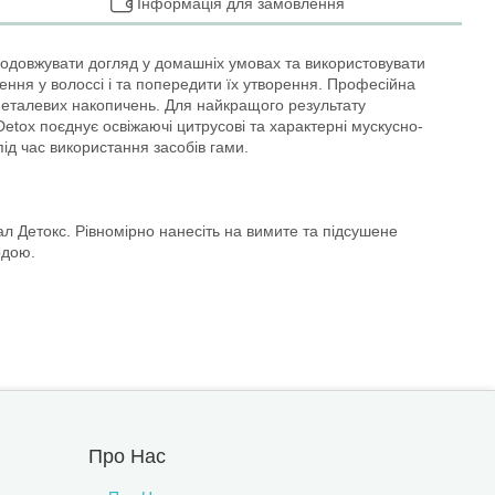
Інформація для замовлення
родовжувати догляд у домашніх умовах та використовувати
ння у волоссі і та попередити їх утворення. Професійна
 металевих накопичень. Для найкращого результату
tox поєднує освіжаючі цитрусові та характерні мускусно-
д час використання засобів гами.
 Детокс. Рівномірно нанесіть на вимите та підсушене
одою.
Про Нас