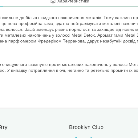
Характеристики
і схильне до більш швидкого накопичення металів. Тому важливо п
це нова професійна гама, здатна нейтралізувати металеві накопиче
кна волосся. Засіб зменшує рівень пористості та захищає від нових
металевих накопичень у волоссі Metal Detox. Аромат гами Metal De
ена парфюмером Фредеріком Терранова, дарує незабутній досвід пі
о очищуючого шампуню проти металевих накопичень у волоссі Метал
ю. У випадку потрапляння в очі, негайно та ретельно промити їх в
йту
Brooklyn Club