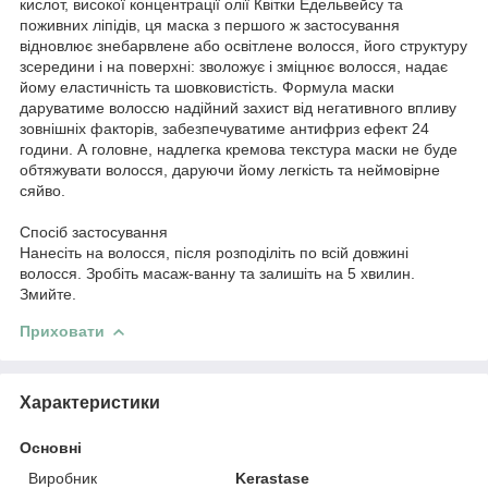
кислот, високої концентрації олії Квітки Едельвейсу та
поживних ліпідів, ця маска з першого ж застосування
відновлює знебарвлене або освітлене волосся, його структуру
зсередини і на поверхні: зволожує і зміцнює волосся, надає
йому еластичність та шовковистість. Формула маски
даруватиме волоссю надійний захист від негативного впливу
зовнішніх факторів, забезпечуватиме антифриз ефект 24
години. А головне, надлегка кремова текстура маски не буде
обтяжувати волосся, даруючи йому легкість та неймовірне
сяйво.
Спосіб застосування
Нанесіть на волосся, після розподіліть по всій довжині
волосся. Зробіть масаж-ванну та залишіть на 5 хвилин.
Змийте.
Приховати
Характеристики
Основні
Виробник
Kerastase