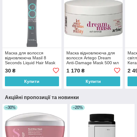
Маска для волосся
Маска відновлююча для
Маск
відновлююча Masil 8
волосся Artego Dream
світ
Seconds Liquid Hair Mask
Anti-Damage Mask 500 мл
Kera
8 мл
Masq
30
1 170
2 4
₴
₴
мл
Купити
Купити
Акційні пропозиції та новинки
–30%
–20%