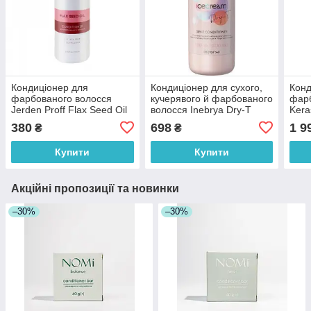
Кондиціонер для
Кондиціонер для сухого,
Конд
фарбованого волосся
кучерявого й фарбованого
фарб
Jerden Proff Flax Seed Oil
волосся Inebrya Dry-T
Kera
Conditioner 1000 мл
Conditioner 1000 мл
Fond
380
698
1 9
₴
₴
мл
Купити
Купити
Акційні пропозиції та новинки
–30%
–30%