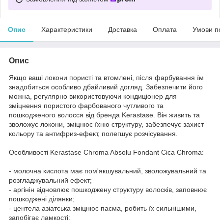
Опис
Характеристики
Доставка
Оплата
Умови п
Опис
Якщо ваші локони пористі та втомлені, після фарбування їм
знадобиться особливо дбайливий догляд. Забезпечити його
можна, регулярно використовуючи кондиціонер для
зміцнення пористого фарбованого чутливого та
пошкодженого волосся від бренда Kerastase. Він живить та
зволожує локони, зміцнює їхню структуру, забезпечує захист
кольору та антифриз-ефект, полегшує розчісування.
Особливості Kerastase Chroma Absolu Fondant Cica Chroma:
- молочна кислота має пом'якшувальний, зволожувальний та
розгладжувальний ефект;
- аргінін відновлює пошкоджену структуру волосків, заповнює
пошкоджені ділянки;
- центела азіатська зміцнює пасма, робить їх сильнішими,
запобігає ламкості;