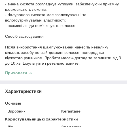
- винна кислота розгладжує кутикули, забезпечуючи приємну
шовковистість локонів;
- гіалуронова кислота має зволожувальні та
вологоутримувальні властивості;
- поживні ліпіди пом'якшують волосся.
Спосіб застосування
Після використання шампуню-ванни нанесіть невелику
кількість засобу по всій довжині волосся, попередньо
віджатого рушником. Зробити масаж-догляд та залишити від 3
до 10 хв. Емульгуйте і ретельно змийте.
Приховати
Характеристики
Основні
Виробник
Kerastase
Користувальницькі характеристики
Дія
Зволожує