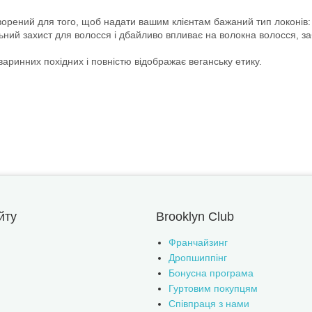
ий для того, щоб надати вашим клієнтам бажаний тип локонів: м’які
ьний захист для волосся і дбайливо впливає на волокна волосся, з
аринних похідних і повністю відображає веганську етику.
йту
Brooklyn Club
Франчайзинг
Дропшиппінг
Бонусна програма
Гуртовим покупцям
Співпраця з нами